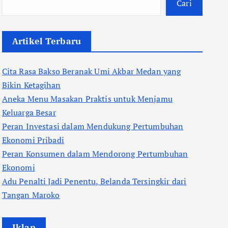
Cari
Artikel Terbaru
Cita Rasa Bakso Beranak Umi Akbar Medan yang
Bikin Ketagihan
Aneka Menu Masakan Praktis untuk Menjamu
Keluarga Besar
Peran Investasi dalam Mendukung Pertumbuhan
Ekonomi Pribadi
Peran Konsumen dalam Mendorong Pertumbuhan
Ekonomi
Adu Penalti Jadi Penentu, Belanda Tersingkir dari
Tangan Maroko
Iklan