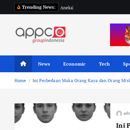
S
Trending News:
A
n
e
k
a
M
e
n
k
i
p
t
o
Berita Terpadu Terbaru
c
o
News
Economic
Tech
Sp
n
t
Home
Ini Perbedaan Muka Orang Kaya dan Orang Mis
e
n
t
ad
Ini