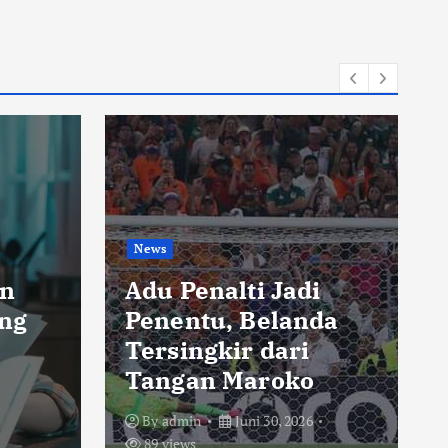
News
en
Adu Penalti Jadi
ng
Penentu, Belanda
Tersingkir dari
Tangan Maroko
By
admin
Juni 30, 2026
89 views