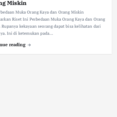
ng Miskin
erbedaan Muka Orang Kaya dan Orang Miskin
arkan Riset Ini Perbedaan Muka Orang Kaya dan Orang
 Rupanya kekayaan seorang dapat bisa kelihatan dari
ya. Ini di ketemukan pada…
nue reading