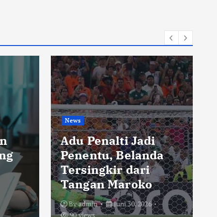
News
en
Adu Penalti Jadi
ng
Penentu, Belanda
Tersingkir dari
Tangan Maroko
By
admin
Juni 30, 2026
90 views