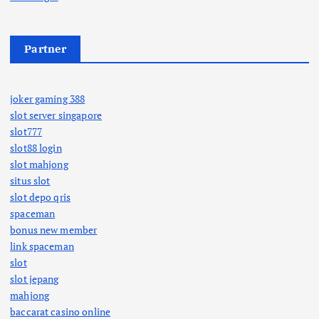
Partner
joker gaming 388
slot server singapore
slot777
slot88 login
slot mahjong
situs slot
slot depo qris
spaceman
bonus new member
link spaceman
slot
slot jepang
mahjong
baccarat casino online