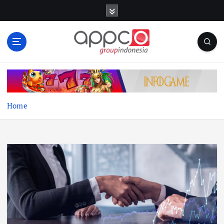
S
k
i
p
t
o
Berita Terpadu Terbaru
c
o
n
Home
t
e
n
t